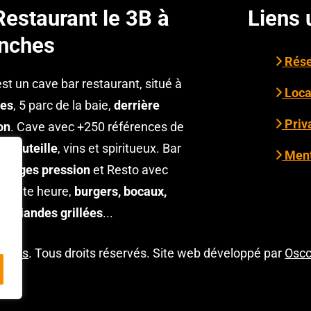
Restaurant le 3B à
Liens 
nches
Rése
est un cave bar restaurant, situé à
Loca
es
, 5 parc de la baie,
derrière
Priva
on
. Cave avec +250 références de
n bouteille
, vins et spiritueux. Bar
Ment
tirages pression
et Resto avec
à toute heure,
burgers, bocaux,
et viandes grillées
...
nches
. Tous droits réservés. Site web développé par
Oscc