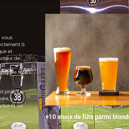
e vous
rectement à
que et
mateur de
ous
tisfaire tous
et pratique.
ire, y
yaux et les
+10 choix de fûts parmi blond