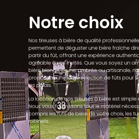
Notre choix
Nos tireuses à bière de qualité professionnell
permettent de déguster une bière fraîche di
partir du fût, offrant une expérience authenti
agréable à vos invités. Que vous soyez un a
bière blonde, brune, ambrée ou artisanale, n
proposons une large sélection de fûts pour sa
les palais.
La location de nos tireuses à bière est simple 
Nous vous fournissons tout le matériel nécessa
compris les fûts de bière de votre choix, les tu
robinets.