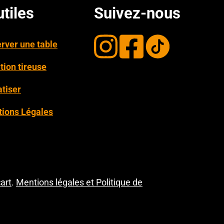
utiles
Suivez-nous
rver une table
tion tireuse
tiser
ions Légales
art
.
Mentions légales et Politique de