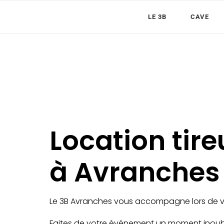
LE 3B
CAVE
Location tir
à Avranches 
Le 3B Avranches vous accompagne lors de 
Faites de votre événement un moment inoub