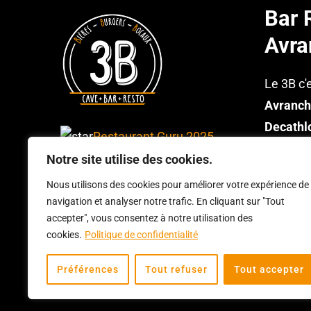
Bar 
Avra
Le 3B c'
Avranch
Decathl
Restaurant Guru 2025
bières e
Notre site utilise des cookies.
avec
15 
Recommandé
Nous utilisons des cookies pour améliorer votre expérience de
cuisine 
navigation et analyser notre trafic. En cliquant sur "Tout
3B Avranches
salades 
accepter", vous consentez à notre utilisation des
cookies.
Politique de confidentialité
© Copyright
2026
3B - Cave Bar Resto à Avra
Préférences
Tout refuser
Tout accepter
confidentialité