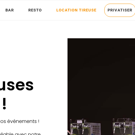
BAR
RESTO
LOCATION TIREUSE
PRIVATISER
euses
!
vos événements !
liable avec notre