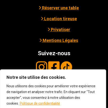
Réserver une table
Location tireuse
Privatiser
Mentions Légales
Suivez-nous
Notre site utilise des cookies.
© Copyright
2026
3B - Cave Bar Resto à
Avranches
. Tous droits réservés. Site web
Nous utilisons des cookies pour améliorer votre expérience
de navigation et analyser notre trafic. En cliquant sur "Tout
développé par
Osccart
.
Mentions légales et
accepter", vous consentez à notre utilisation des
Politique de confidentialité
cookies.
Politique de confidentialité