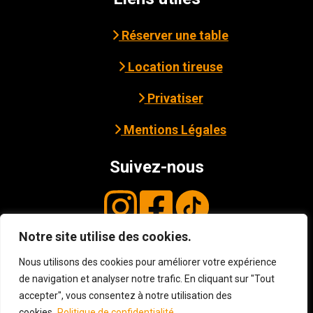
Réserver une table
Location tireuse
Privatiser
Mentions Légales
Suivez-nous
Notre site utilise des cookies.
© Copyright
2026
3B - Cave Bar Resto à
Avranches
. Tous droits réservés. Site web
Nous utilisons des cookies pour améliorer votre expérience
de navigation et analyser notre trafic. En cliquant sur "Tout
développé par
Osccart
.
Mentions légales et
accepter", vous consentez à notre utilisation des
Politique de confidentialité
cookies.
Politique de confidentialité